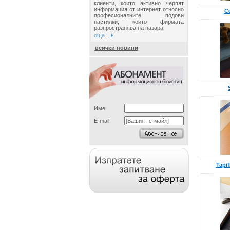
клиенти, които активно черпят
информация от интернет относно
C
професионалните подови
настилки, които фирмата
разпространява на пазара.
още...
всички новини
Име:
E-mail:
Tapif