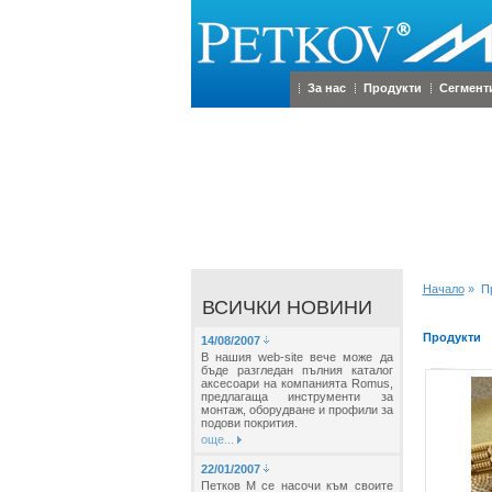
За нас
Продукти
Сегмент
Начало
» Пр
ВСИЧКИ НОВИНИ
Продукти
14/08/2007
В нашия web-site вече може да
бъде разгледан пълния каталог
аксесоари на компанията Romus,
предлагаща инструменти за
монтаж, оборудване и профили за
подови покрития.
още...
22/01/2007
Петков М се насочи към своите