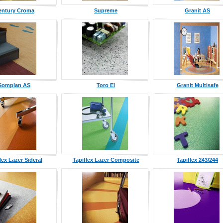
entury Croma
Supreme
Granit AS
Somplan AS
Toro El
Granit Multisafe
lex Lazer Sideral
Tapiflex Lazer Composite
Tapiflex 243/244