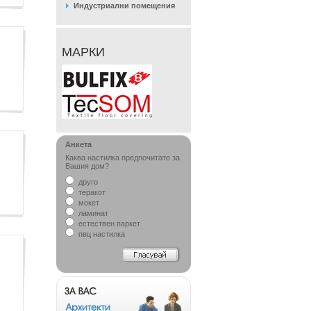
Индустриални помещения
МАРКИ
Анкета
Каква настилка предпочитате за
Вашия дом?
друго
теракот
мокет
ламинат
естествен паркет
пвц настилка