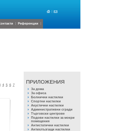
Контакти
Референции
ПРИЛОЖЕНИЯ
3
4
5
6
7
За дома
За офиса
Болнични настилки
Спортни настилки
Акустични настилки
Административни сгради
Търговски центрове
Подови настилки за мокри
помещения
Антистатични настилки
Антихлъзгащи настилки