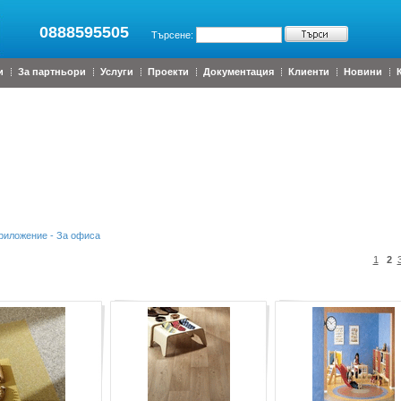
0888595505
Търсене:
и
За партньори
Услуги
Проекти
Документация
Клиенти
Новини
иложение - За офиса
1
2