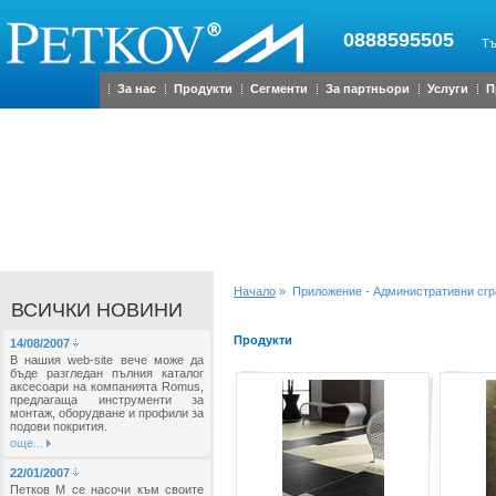
0888595505
Тъ
За нас
Продукти
Сегменти
За партньори
Услуги
П
Начало
» Приложение - Административни сгр
ВСИЧКИ НОВИНИ
Продукти
14/08/2007
В нашия web-site вече може да
бъде разгледан пълния каталог
аксесоари на компанията Romus,
предлагаща инструменти за
монтаж, оборудване и профили за
подови покрития.
още...
22/01/2007
Петков М се насочи към своите