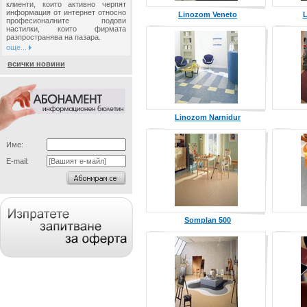
клиенти, които активно черпят
информация от интернет относно
Linozom Veneto
L
професионалните подови
настилки, които фирмата
разпространява на пазара.
още...
всички новини
Linozom Narnidur
Име:
E-mail:
Somplan 500