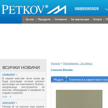
0888595505
Тъ
За нас
Продукти
Сегменти
За партньори
Услуги
П
Начало
»
Приложение - За офиса
ВСИЧКИ НОВИНИ
Linozom Etrusko
14/08/2007
В нашия web-site вече може да
бъде разгледан пълния каталог
аксесоари на компанията Romus,
предлагаща инструменти за
монтаж, оборудване и профили за
подови покрития.
още...
22/01/2007
Петков М се насочи към своите