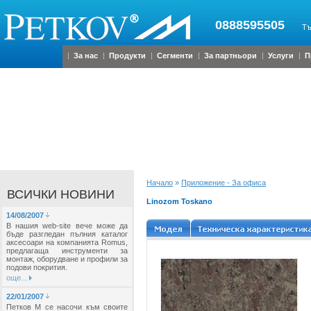
0888595505
Тъ
За нас
Продукти
Сегменти
За партньори
Услуги
П
Начало
»
Приложение - За офиса
ВСИЧКИ НОВИНИ
Linozom Toskano
14/08/2007
В нашия web-site вече може да
бъде разгледан пълния каталог
аксесоари на компанията Romus,
предлагаща инструменти за
монтаж, оборудване и профили за
подови покрития.
още...
22/01/2007
Петков М се насочи към своите