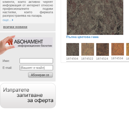
клиенти, които активно черпят
информация от интернет относно
професионалните подови
настилки, които фирмата
разпространява на пазара.
още...
всички новини
Пълна цветова гама
1874534
1874504
1874522
1874524
1
Име:
E-mail: