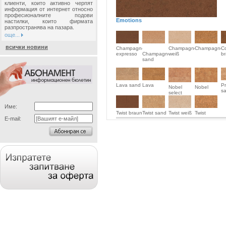
клиенти, които активно черпят
информация от интернет относно
професионалните подови
Еmotions
настилки, които фирмата
разпространява на пазара.
още...
всички новини
Champagner
Champagner
Champagner
C
expresso
Champagner
weiß
b
sand
Lava sand
Lava
P
Nobel
Nobel
s
select
Име:
Twist braun
Twist sand
Twist weiß
Twist
E-mail: