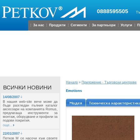
0888595505
Тъ
За нас
Продукти
Сегменти
За партньори
Услуги
П
Начало
»
Приложение - Търговски центрове
ВСИЧКИ НОВИНИ
Еmotions
14/08/2007
В нашия web-site вече може да
бъде разгледан пълния каталог
аксесоари на компанията Romus,
предлагаща инструменти за
монтаж, оборудване и профили за
подови покрития.
още...
22/01/2007
Петков М се насочи към своите