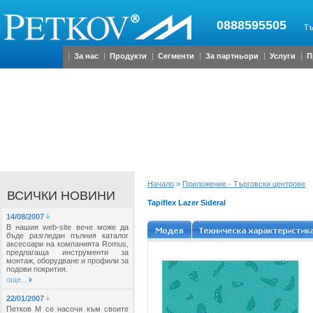
0888595505
Тъ
За нас
Продукти
Сегменти
За партньори
Услуги
П
Начало
»
Приложение - Търговски центрове
ВСИЧКИ НОВИНИ
Tapiflex Lazer Sideral
14/08/2007
В нашия web-site вече може да
бъде разгледан пълния каталог
аксесоари на компанията Romus,
предлагаща инструменти за
монтаж, оборудване и профили за
подови покрития.
още...
22/01/2007
Петков М се насочи към своите