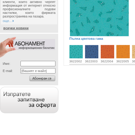
клиенти, които активно черпят
информация от интернет относно
професионалните подови
настилки, които фирмата
разпространява на пазара.
още...
всички новини
Пълна цветова гама
3622002
3622003
3622004
3622005
3
Име:
E-mail: