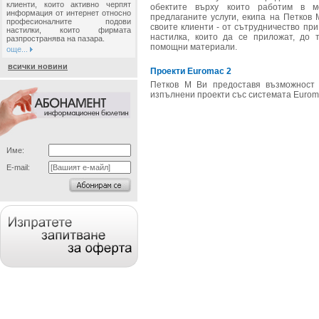
клиенти, които активно черпят
обектите върху които работим в м
информация от интернет относно
предлаганите услуги, екипа на Петков
професионалните подови
своите клиенти - от сътрудничество пр
настилки, които фирмата
настилка, които да се приложат, до 
разпространява на пазара.
помощни материали.
още...
всички новини
Проекти Euromac 2
Петков М Ви предоставя възможност
изпълнени проекти със системата Eurom
Име:
E-mail: