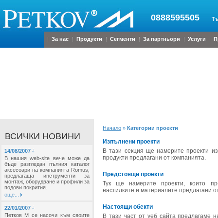
0888595505
Тъ
За нас
Продукти
Сегменти
За партньори
Услуги
П
Начало
»
Категории проекти
ВСИЧКИ НОВИНИ
Изпълнени проекти
В тази секция ще намерите проекти из
14/08/2007
продукти предлагани от компанията.
В нашия web-site вече може да
бъде разгледан пълния каталог
аксесоари на компанията Romus,
Предстоящи проекти
предлагаща инструменти за
монтаж, оборудване и профили за
Тук ще намерите проекти, които п
подови покрития.
настилките и материалите предлагани от
още...
Настоящи обекти
22/01/2007
Петков М се насочи към своите
В тази част от уеб сайта предлагаме 